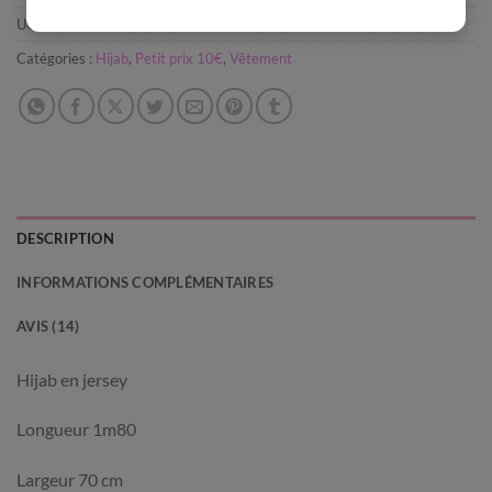
UGS :
ND
Catégories :
Hijab
,
Petit prix 10€
,
Vêtement
DESCRIPTION
INFORMATIONS COMPLÉMENTAIRES
AVIS (14)
Hijab en jersey
Longueur 1m80
Largeur 70 cm