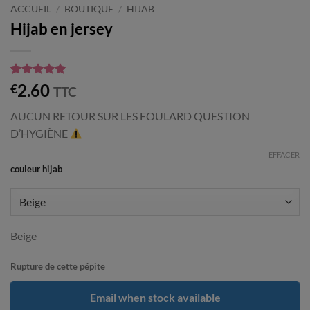
ACCUEIL
/
BOUTIQUE
/
HIJAB
Hijab en jersey
Noté
14
4.93
2.60
€
TTC
sur 5 basé
sur
AUCUN RETOUR SUR LES FOULARD QUESTION
notations
client
D’HYGIÈNE
EFFACER
couleur hijab
Beige
Rupture de cette pépite
Email when stock available