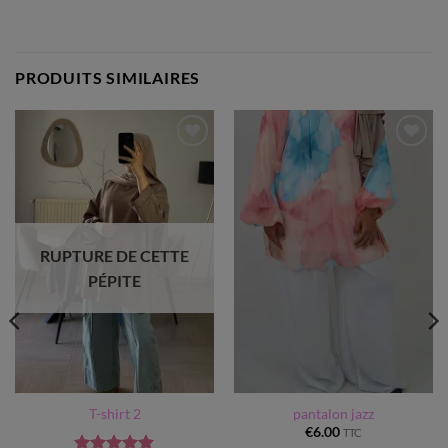
PRODUITS SIMILAIRES
Ajouter
Ajouter
à la liste
à la liste
d’envies
d’envies
RUPTURE DE CETTE
PÉPITE
T-shirt 2
pantalon jazz
€
6.00
TTC