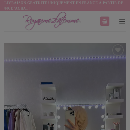
Passer
LIVRAISON GRATUITE UNIQUEMENT EN FRANCE À PARTIR DE
80€ D'ACHAT !
au
contenu
Ajouter
à la
liste
d’envies