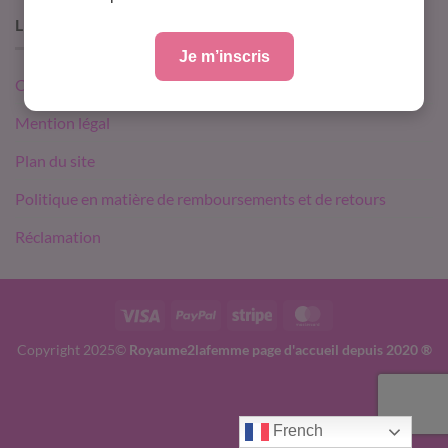
LIEN UTILE
Je m’inscris
Contact
Mention légal
Plan du site
Politique en matière de remboursements et de retours
Réclamation
Visa
PayPal
Stripe
MasterCard
Copyright 2025©
Royaume2lafemme page d'accueil depuis 2020 ®️
French