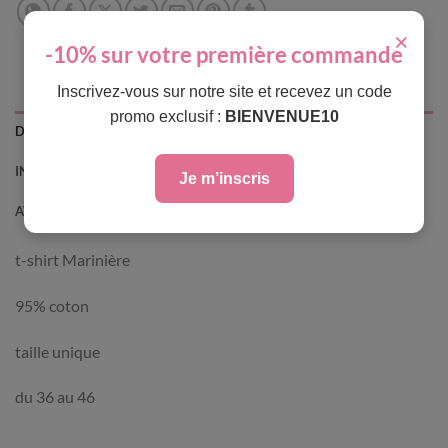
×
-10% sur votre première commande
Inscrivez-vous sur notre site et recevez un code
promo exclusif :
BIENVENUE10
DESCRIPTION
INFORMATIONS COMPLÉMENTAIRES
Je m’inscris
AVIS (0)
t-shirt Marinière
95% coton
taille unique
du 36 au 46