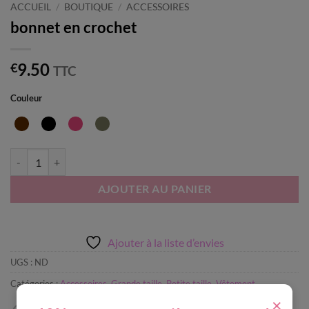
ACCUEIL
/
BOUTIQUE
/
ACCESSOIRES
bonnet en crochet
9.50
€
TTC
Couleur
quantité de bonnet en crochet
AJOUTER AU PANIER
Ajouter à la liste d’envies
UGS :
ND
Catégories :
Accessoires
,
Grande taille
,
Petite taille
,
Vêtement
×