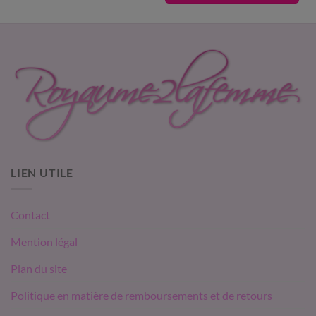
plusieurs
Les
variations.
options
Les
peuvent
options
être
peuvent
choisies
être
sur
choisies
la
sur
page
la
du
page
produit
du
produit
LIEN UTILE
Contact
Mention légal
Plan du site
Politique en matière de remboursements et de retours